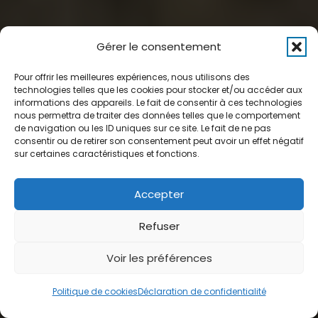
Stihl MS 251 :
Gérer le consentement
bois de
Pour offrir les meilleures expériences, nous utilisons des
technologies telles que les cookies pour stocker et/ou accéder aux
informations des appareils. Le fait de consentir à ces technologies
nous permettra de traiter des données telles que le comportement
chauffage et
de navigation ou les ID uniques sur ce site. Le fait de ne pas
consentir ou de retirer son consentement peut avoir un effet négatif
sur certaines caractéristiques et fonctions.
usage
Accepter
polyvalent
Refuser
Voir les préférences
Publié le
9 Juil à 8h54
BOIS & FORÊT
Politique de cookies
Déclaration de confidentialité